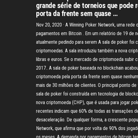
grande série de torneios que pode 
porta da frente sem quase …
Nov 20, 2020 · A Winning Poker Network, uma rede o
pagamentos em Bitcoin . Em um relatório de 19 de 
atualmente pedindo para serem A sala de poker foi 
criptomoedas. A sala introduziu também a nova crip
libras e euros. Se o mercado de criptomoeda subir 
2017.. A sala de poker baseada no blockchain acabo
criptomoeda pela porta da frente sem quase nenhum i
mais de 30 milhões de clientes. O principal ponto d
sala de poker foi construída em tecnologia de block
nova criptomoeda (CHP), que é usada para jogar poke
recentes indicam que 60% de todas as transações de
desaceleração. De qualquer forma, a crescente popula
Network, que afirma que por volta de 90% dos joga
os meses. A demanda por pagamentos de bitcoin tem