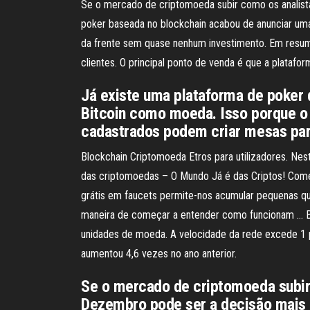
Se o mercado de criptomoeda subir como os analista
poker baseada no blockchain acabou de anunciar uma
da frente sem quase nenhum investimento. Em resumo,
clientes. O principal ponto de venda é que a plataf
Já existe uma plataforma de poker 
Bitcoin como moeda. Isso porque o 
cadastrados podem criar mesas para
Blockchain Criptomoeda Etros para utilizadores. Nes
das criptomoedas – O Mundo Já é das Criptos! Começ
grátis em faucets permite-nos acumular pequenas qua
maneira de começar a entender como funcionam … Bit
unidades de moeda. A velocidade da rede excede 1 p
aumentou 4,6 vezes no ano anterior.
Se o mercado de criptomoeda subir 
Dezembro pode ser a decisão mais 