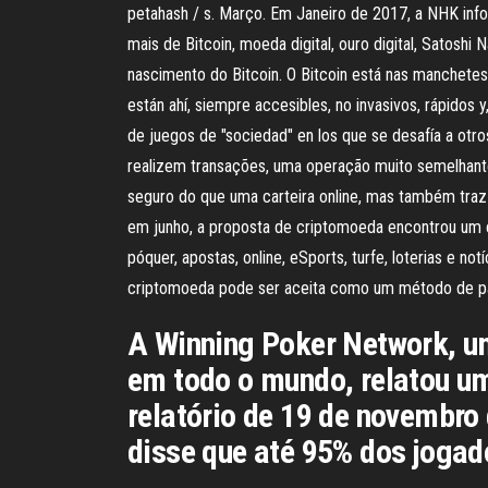
petahash / s. Março. Em Janeiro de 2017, a NHK info
mais de Bitcoin, moeda digital, ouro digital, Satos
nascimento do Bitcoin. O Bitcoin está nas manchetes 
están ahí, siempre accesibles, no invasivos, rápidos 
de juegos de "sociedad" en los que se desafía a otr
realizem transações, uma operação muito semelhante 
seguro do que uma carteira online, mas também traz
em junho, a proposta de criptomoeda encontrou um cet
póquer, apostas, online, eSports, turfe, loterias e n
criptomoeda pode ser aceita como um método de 
A Winning Poker Network, uma
em todo o mundo, relatou u
relatório de 19 de novembro
disse que até 95% dos joga