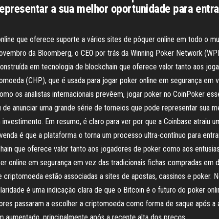
representar a sua melhor oportunidade para entr
nline que oferece suporte a vários sites de pôquer online em todo o 
novembro da Bloomberg, o CEO por trás da Winning Poker Network (WP
construída em tecnologia de blockchain que oferece valor tanto aos jo
tomoeda (CHP), que é usada para jogar poker online em segurança em v
como os analistas internacionais prevêem, jogar poker no CoinPoker e
u de anunciar uma grande série de torneios que pode representar sua m
nvestimento. Em resumo, é claro para ver por que a Coinbase atraiu um
e venda é que a plataforma o torna um processo ultra-contínuo para ent
chain que oferece valor tanto aos jogadores de poker como aos entusia
r online em segurança em vez das tradicionais fichas compradas em dól
 criptomoeda estão associadas a sites de apostas, cassinos e poker. N
ridade é uma indicação clara de que o Bitcoin é o futuro do poker onli
dores passaram a escolher a criptomoeda como forma de saque após a a
 aumentado, principalmente após a recente alta dos preços.