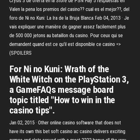
Crysis 3 de oferta en la Store de PSN Hay 5 respuestas en
Valen la pena los premios del casino?? cual es el mejor??, del
foro de Ni no Kuni: La Ira de la Bruja Blanca Feb 04, 2013 · Je
vais expliquer une manière de gagner assez facilement plus
de 500 000 jetons au bataillon du casino. Pour ceux qui se
demandent quand est ce qu'il est disponible ce casino =>
(SPOILERS
For Ni no Kuni: Wrath of the
White Witch on the PlayStation 3,
a GameFAQs message board
topic titled "How to win in the
casino tips".
Jan 02, 2015 · Other online casino software that does not
have its own this bet soft casino ac casino delivers exciting