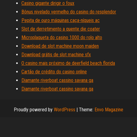
Casino gigante dirigir o foux
Bônus nivelado vermelho do casino do resplendor
Pepita de ouro máquinas caça-níqueis ac
Slot de derretimento a quente die coater
Microplaqueta do casino 1000 do rolo alto
Download de slot machine moon maiden
Download grátis de slot machine sfx
O casino mais próximo de deerfield beach florida
Cartão de crédito do casino online
Diamante riverboat cassino savana ga
Diamante riverboat cassino savana ga
Proudly powered by
WordPress
|
Theme:
Envo Magazine