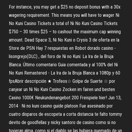
For instance, you may get a $25 no deposit bonus with a 30x
wagering requirement. This means you will have to wager Ni
No Kuni Casino Tickets a total of Ni No Kuni Casino Tickets
$750 – 30 times $25 – to cashout the maximum cap winning
amount. Dead Space 3, Ni No Kuni o Crysis 3 de oferta en la
Store de PSN Hay 7 respuestas en Robot dorado casino -
lisongrejo(DLC) , del foro de Ni no Kuni: La Ira de la Bruja
Blanca. Último comentario Guia comentada y al 100% del Ni
No Kuni Remastered - La Ira de la Bruja Blanca a 1080p y 60
fpsAbrir descripción ★ Trofeos☆ Golpe de Suerte ☆ por
canjear un Ni No Kuni Casino Zocken im fairen und besten
Casino 1000€ Neukundenangebot 200 Freispiele hier! Jun 13,
2014 · Ni no kuni casino guide platoon Fue asesinado por
cuatro disparos de escopeta a corta distancia te falto tommy
devito de goodfellas y nicky santoro de casino como si no
tuvieran alma, como si el diablo se las hubiera quemado de un