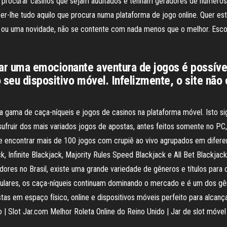
 procurar casinos que sejam auditados e tenham geradores de números 
cer-lhe tudo aquilo que procura numa plataforma de jogo online. Quer es
to ou uma novidade, não se contente com nada menos que o melhor. Esc
ar uma emocionante aventura de jogos é possível
 seu dispositivo móvel. Infelizmente, o site nã
ua gama de caça-níqueis e jogos de casinos na plataforma móvel. Isto s
usufruir dos mais variados jogos de apostas, antes feitos somente no PC
e encontrar mais de 100 jogos com crupiê ao vivo agrupados em difere
, Infinite Blackjack, Majority Rules Speed Blackjack e All Bet Blackjack
adores no Brasil, existe uma grande variedade de gêneros e títulos par
ulares, os caça-níqueis continuam dominando o mercado e é um dos g
tas em espaço físico, online e dispositivos móveis perfeito para alcanç
 | Slot Jar.com Melhor Roleta Online do Reino Unido | Jar de slot móvel