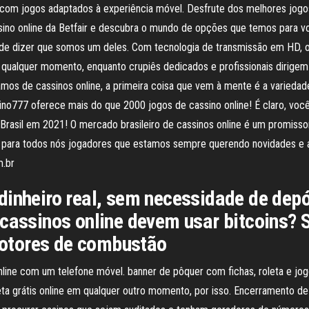
, com jogos adaptados à experiência móvel. Desfrute dos melhores jogo
sino online da Betfair e descubra o mundo de opções que temos para v
 de dizer que somos um deles. Com tecnologia de transmissão em HD, o
a qualquer momento, enquanto crupiês dedicados e profissionais dirige
amos de cassinos online, a primeira coisa que vem à mente é a variedad
ino777 oferece mais do que 2000 jogos de cassino online! É claro, voc
 Brasil em 2021! O mercado brasileiro de cassinos online é um promis
vo para todos nós jogadores que estamos sempre querendo novidades e a
m.br
dinheiro real, sem necessidade de dep
 cassinos online devem usar bitcoins?
otores de combustão
ine com um telefone móvel. banner de pôquer com fichas, roleta e jogo
leta grátis online em qualquer outro momento, por isso. Encerramento d