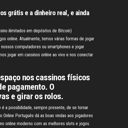
 grátis e a dinheiro real, e ainda
ino ilimitados em depósitos de Bitcoin)
os online. Atualmente, temos várias formas de jogar
ar nossos computadores ou smartphones e jogar
os jogar em cassinos online ao vivo e nos conectar
spaço nos cassinos físicos
s de pagamento. O
as e girar os rolos.
e é a possibilidade, sempre presente, de se tornar
no Online Português dá as boas vindas aos jogadores
ino online moderno com as melhores slots e jogos.