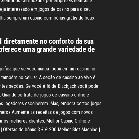
aleatórios certificados por empresas neutras e
teja interessado em jogos de casino para o seu
olha sempre um casino com bônus grátis de boas-
 diretamente no conforto da sua
o oferece uma grande variedade de
ignifica que se você nunca jogou em um casino no
, também no celular. A seção de cassino ao vivo é
ntes seções. Se você é fã de Blackjack você pode
. Quando se trata de jogos de cassino online e
a os jogadores escolherem. Mas, embora certos jogos
êneros Aumente as receitas de jogos com novos
ar os melhores clientes. Melhor Casino Online e
 | Ofertas de bônus $ € £ 200 Melhor Slot Machine |