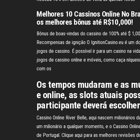
Melhores 10 Cassinos Online No Bras
os melhores bônus até R$10,000!
Bônus de boas-vindas do cassino de 100% até $ 1,00
Recompensas de ignição O IgnitionCasino.eu é um dos
jogos de cassino. É possível ir para um casino na 
jogos de cassino online e móveis, como caça níquei
com os
Os tempos mudaram e as mul
e online, as slots atuais po
participante deverá escolher
Cassino Online River Belle, aqui nascem milionários 
um milionário a qualquer momento, e o Cassino Onlin
de Portugal. Clique aqui para as melhores revisões 