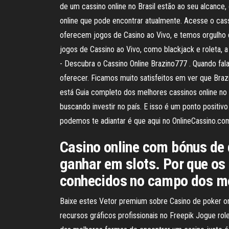
de um cassino online no Brasil estão ao seu alcance
online que pode encontrar atualmente. Acesse o cas
oferecem jogos de Casino ao Vivo, e temos orgulho
jogos de Cassino ao Vivo, como blackjack e roleta, 
- Descubra o Cassino Online Brazino777 . Quando fal
oferecer. Ficamos muito satisfeitos em ver que Braz
está Guia completo dos melhores cassinos online no
buscando investir no país. E isso é um ponto positi
podemos te adiantar é que aqui no OnlineCassino.co
Casino online com bónus de 
ganhar em slots. Por que os
conhecidos no campo dos m
Baixe estes Vetor premium sobre Casino de poker onl
recursos gráficos profissionais no Freepik Jogue ro