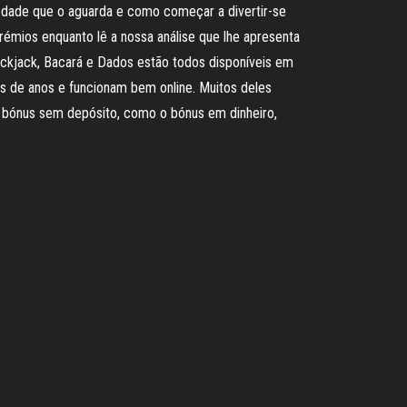
iedade que o aguarda e como começar a divertir-se
émios enquanto lê a nossa análise que lhe apresenta
lackjack, Bacará e Dados estão todos disponíveis em
s de anos e funcionam bem online. Muitos deles
 bónus sem depósito, como o bónus em dinheiro,