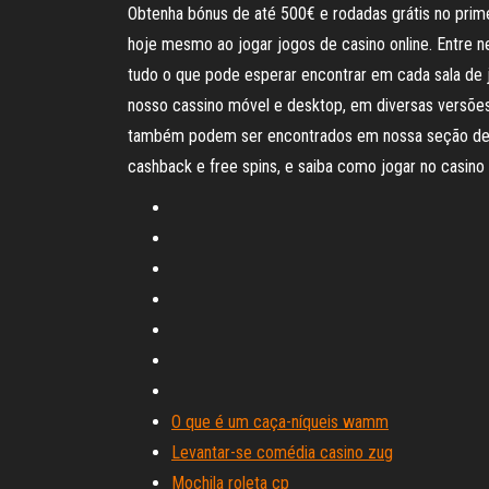
Obtenha bónus de até 500€ e rodadas grátis no prim
hoje mesmo ao jogar jogos de casino online. Entre n
tudo o que pode esperar encontrar em cada sala de j
nosso cassino móvel e desktop, em diversas versões
também podem ser encontrados em nossa seção de de
cashback e free spins, e saiba como jogar no casino 
O que é um caça-níqueis wamm
Levantar-se comédia casino zug
Mochila roleta cp