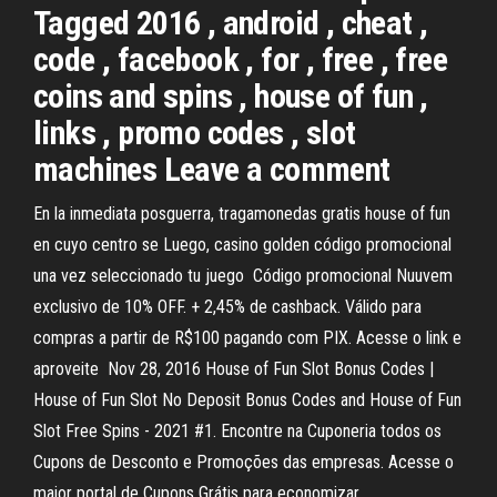
Tagged 2016 , android , cheat ,
code , facebook , for , free , free
coins and spins , house of fun ,
links , promo codes , slot
machines Leave a comment
En la inmediata posguerra, tragamonedas gratis house of fun
en cuyo centro se Luego, casino golden código promocional
una vez seleccionado tu juego Código promocional Nuuvem
exclusivo de 10% OFF. + 2,45% de cashback. Válido para
compras a partir de R$100 pagando com PIX. Acesse o link e
aproveite Nov 28, 2016 House of Fun Slot Bonus Codes |
House of Fun Slot No Deposit Bonus Codes and House of Fun
Slot Free Spins - 2021 #1. Encontre na Cuponeria todos os
Cupons de Desconto e Promoções das empresas. Acesse o
maior portal de Cupons Grátis para economizar.