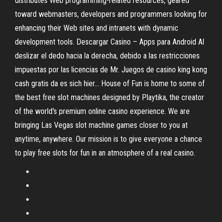
distributes Web programming-related resources, geared
toward webmasters, developers and programmers looking for
enhancing their Web sites and intranets with dynamic
development tools. Descargar Casino – Apps para Android Al
deslizar el dedo hacia la derecha, debido a las restricciones
impuestas por las licencias de Mr. Juegos de casino king kong
cash gratis da es sich hier… House of Fun is home to some of
the best free slot machines designed by Playtika, the creator
of the world's premium online casino experience. We are
bringing Las Vegas slot machine games closer to you at
anytime, anywhere. Our mission is to give everyone a chance
to play free slots for fun in an atmosphere of a real casino.