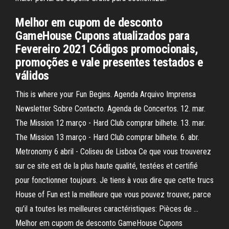
Melhor em cupom de desconto
GameHouse Cupons atualizados para
Fevereiro 2021 Códigos promocionais,
promoções e vale presentes testados e
válidos
This is where your Fun Begins. Agenda Arquivo Imprensa
Newsletter Sobre Contacto. Agenda de Concertos. 12. mar.
The Mission 12 março - Hard Club comprar bilhete. 13. mar.
The Mission 13 março - Hard Club comprar bilhete. 6. abr.
Metronomy 6 abril - Coliseu de Lisboa Ce que vous trouverez
sur ce site est de la plus haute qualité, testées et certifié
pour fonctionner toujours. Je tiens à vous dire que cette trucs
House of Fun est la meilleure que vous pouvez trouver, parce
qu’il a toutes les meilleures caractéristiques: Pièces de …
Melhor em cupom de desconto GameHouse Cupons