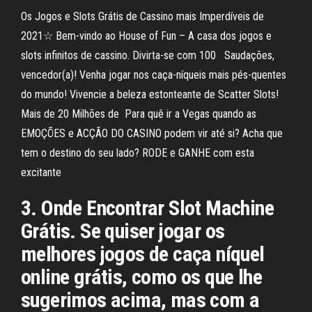
Os Jogos e Slots Grátis de Cassino mais Imperdíveis de
2021☆ Bem-vindo ao House of Fun – A casa dos jogos e
slots infinitos de cassino. Divirta-se com 100 Saudações,
vencedor(a)! Venha jogar nos caça-níqueis mais pés-quentes
do mundo! Vivencie a beleza estonteante de Scatter Slots!
Mais de 20 Milhões de Para quê ir a Vegas quando as
EMOÇÕES e ACÇÃO DO CASINO podem vir até si? Acha que
tem o destino do seu lado? RODE e GANHE com esta
excitante
3. Onde Encontrar Slot Machine
Grátis. Se quiser jogar os
melhores jogos de caça níquel
online grátis, como os que lhe
sugerimos acima, mas com a