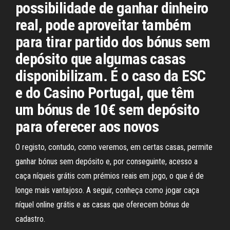
possibilidade de ganhar dinheiro
real, pode aproveitar também
para tirar partido dos bónus sem
depósito que algumas casas
disponibilizam. É o caso da ESC
e do Casino Portugal, que têm
um bónus de 10€ sem depósito
para oferecer aos novos
O registo, contudo, como veremos, em certas casas, permite
ganhar bónus sem depósito e, por conseguinte, acesso a
caça níqueis grátis com prémios reais em jogo, o que é de
longe mais vantajoso. A seguir, conheça como jogar caça
níquel online grátis e as casas que oferecem bónus de
cadastro.