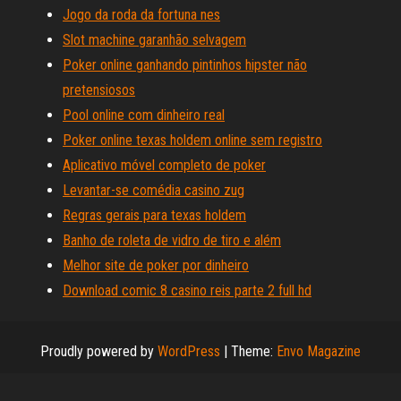
Jogo da roda da fortuna nes
Slot machine garanhão selvagem
Poker online ganhando pintinhos hipster não
pretensiosos
Pool online com dinheiro real
Poker online texas holdem online sem registro
Aplicativo móvel completo de poker
Levantar-se comédia casino zug
Regras gerais para texas holdem
Banho de roleta de vidro de tiro e além
Melhor site de poker por dinheiro
Download comic 8 casino reis parte 2 full hd
Proudly powered by
WordPress
|
Theme:
Envo Magazine