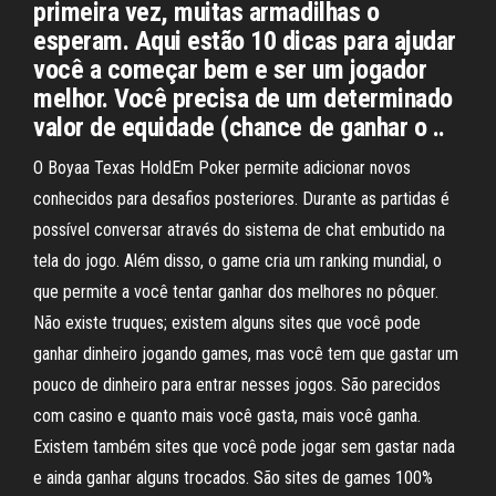
primeira vez, muitas armadilhas o
esperam. Aqui estão 10 dicas para ajudar
você a começar bem e ser um jogador
melhor. Você precisa de um determinado
valor de equidade (chance de ganhar o ..
O Boyaa Texas HoldEm Poker permite adicionar novos
conhecidos para desafios posteriores. Durante as partidas é
possível conversar através do sistema de chat embutido na
tela do jogo. Além disso, o game cria um ranking mundial, o
que permite a você tentar ganhar dos melhores no pôquer.
Não existe truques; existem alguns sites que você pode
ganhar dinheiro jogando games, mas você tem que gastar um
pouco de dinheiro para entrar nesses jogos. São parecidos
com casino e quanto mais você gasta, mais você ganha.
Existem também sites que você pode jogar sem gastar nada
e ainda ganhar alguns trocados. São sites de games 100%