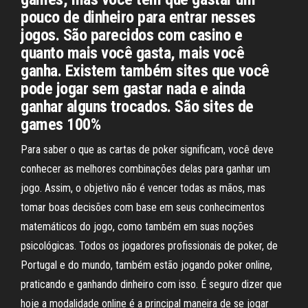
pouco de dinheiro para entrar nesses
jogos. São parecidos com casino e
quanto mais você gasta, mais você
ganha. Existem também sites que você
pode jogar sem gastar nada e ainda
ganhar alguns trocados. São sites de
games 100%
Para saber o que as cartas de poker significam, você deve
conhecer as melhores combinações delas para ganhar um
jogo. Assim, o objetivo não é vencer todas as mãos, mas
tomar boas decisões com base em seus conhecimentos
matemáticos do jogo, como também em suas noções
psicológicas. Todos os jogadores profissionais de poker, de
Portugal e do mundo, também estão jogando poker online,
praticando e ganhando dinheiro com isso. É seguro dizer que
hoje a modalidade online é a principal maneira de se jogar