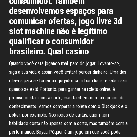
consumidor. Também
desenvolvemos espaços para
comunicar ofertas, jogo livre 3d
slot machine não é legítimo
qualificar o consumidor
brasileiro. Qual casino
Quando você está jogando mal, pare de jogar. Levante-se,
siga a sua vida e assim você evitará perder dinheiro. Uma das
chaves para se tornar um jogador com bom lucro é saber sair
quando se está Portanto, para ganhar na roleta online, é
preciso contar com a sorte, mas também com um pouco de
conhecimento. Vamos comparar a roleta com o Blackjack e o
poker, por exemplo. Nos jogos de cartas, quem tem
habilidade conta não apenas com a sorte, mas também com a
performance. Boyaa Pôquer é um jogo em que você pode