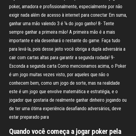
poker, amadora e profissionalmente, especialmente por não
exigir nada além de acesso à internet para conectar Em suma,
ganhar uma mão valendo 3 é ¼ do jogo ganho! 8- Tente
sempre ganhar a primeira mão! A primeira mão é a mais
importante e ela desenhará o restante do game. Faça tudo
para levá-la, pois desse jeito você obriga a dupla adversária a
cair com cartas altas para garantir a segunda rodada! 9-
Esconda a segunda carta Como mencionamos acima, o Poker
é um jogo muitas vezes visto, por aqueles que não o
conhecem bem, como um jogo de sorte, mas na realidade
este é um jogo que envolve matemática e estratégia, e o
jogador que gostaria de realmente ganhar dinheiro jogando ou
de ter uma ótima experiência desafiando adversários, deve
estar preparado para
Quando você começa a jogar poker pela