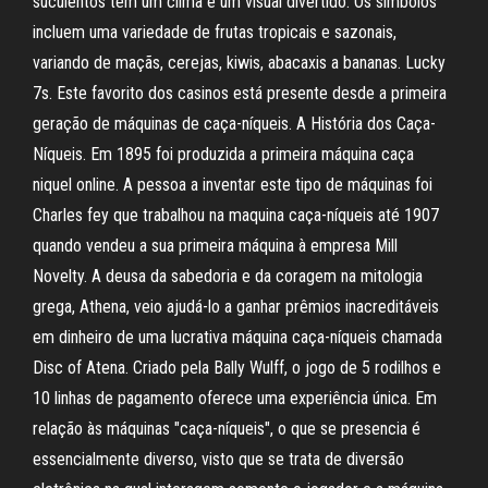
suculentos têm um clima e um visual divertido. Os símbolos
incluem uma variedade de frutas tropicais e sazonais,
variando de maçãs, cerejas, kiwis, abacaxis a bananas. Lucky
7s. Este favorito dos casinos está presente desde a primeira
geração de máquinas de caça-níqueis. A História dos Caça-
Níqueis. Em 1895 foi produzida a primeira máquina caça
niquel online. A pessoa a inventar este tipo de máquinas foi
Charles fey que trabalhou na maquina caça-níqueis até 1907
quando vendeu a sua primeira máquina à empresa Mill
Novelty. A deusa da sabedoria e da coragem na mitologia
grega, Athena, veio ajudá-lo a ganhar prêmios inacreditáveis
em dinheiro de uma lucrativa máquina caça-níqueis chamada
Disc of Atena. Criado pela Bally Wulff, o jogo de 5 rodilhos e
10 linhas de pagamento oferece uma experiência única. Em
relação às máquinas "caça-níqueis", o que se presencia é
essencialmente diverso, visto que se trata de diversão