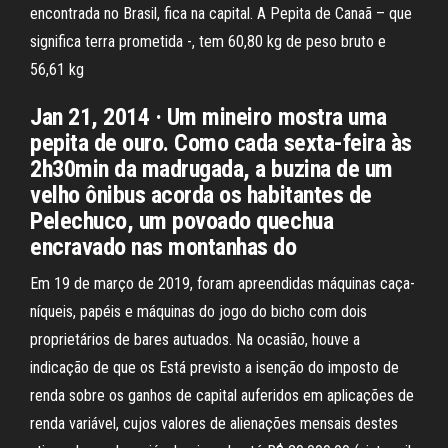
encontrada no Brasil, fica na capital. A Pepita de Canaã – que
significa terra prometida -, tem 60,80 kg de peso bruto e
56,61 kg
Jan 21, 2014 · Um mineiro mostra uma
pepita de ouro. Como cada sexta-feira às
2h30min da madrugada, a buzina de um
velho ônibus acorda os habitantes de
Pelechuco, um povoado quechua
encravado nas montanhas do
Em 19 de março de 2019, foram apreendidas máquinas caça-
níqueis, papéis e máquinas do jogo do bicho com dois
proprietários de bares autuados. Na ocasião, houve a
indicação de que os Está previsto a isenção do imposto de
renda sobre os ganhos de capital auferidos em aplicações de
renda variável, cujos valores de alienações mensais destes