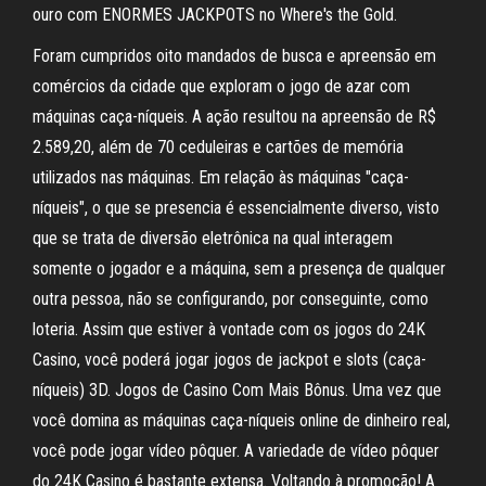
ouro com ENORMES JACKPOTS no Where's the Gold.
Foram cumpridos oito mandados de busca e apreensão em
comércios da cidade que exploram o jogo de azar com
máquinas caça-níqueis. A ação resultou na apreensão de R$
2.589,20, além de 70 ceduleiras e cartões de memória
utilizados nas máquinas. Em relação às máquinas "caça-
níqueis", o que se presencia é essencialmente diverso, visto
que se trata de diversão eletrônica na qual interagem
somente o jogador e a máquina, sem a presença de qualquer
outra pessoa, não se configurando, por conseguinte, como
loteria. Assim que estiver à vontade com os jogos do 24K
Casino, você poderá jogar jogos de jackpot e slots (caça-
níqueis) 3D. Jogos de Casino Com Mais Bônus. Uma vez que
você domina as máquinas caça-níqueis online de dinheiro real,
você pode jogar vídeo pôquer. A variedade de vídeo pôquer
do 24K Casino é bastante extensa. Voltando à promoção! A