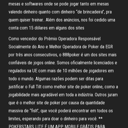
mesas e softwares onde se pode jogar tanto em mesas
valendo dinheiro quanto com dinheiro “de brincadeira”, pra
quem quiser treinar.. Além dos anúncios, nos foi cedido uma
conta com 15 dólares em alguns dos sites
Como vencedor do Prêmio Operadora Responsável
Socialmente do Ano e Melhor Operadora de Poker da EGR
por três anos consecutivos, o 888poker é um dos sites mais
confiáveis de jogos online. Somos oficialmente licenciados e
regulados na UE com mais de 10 milhões de jogadores em
todo o mundo. Algumas razões podem ser ditas para
justificar o Full Tilt como melhor site de poker online, como a
jogabilidade mais agradável em toda a indústria. Outros juram
que é o melhor site de poker por causa da quantidade
massiva de “fish”, que você poderá encontrar em todos os
limites, esperando para doar o dinheiro para você. **
POKERSTARS LITE É UM APP MOBILE GRÁTIS PARA