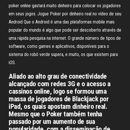
poker online gastará muito dinheiro para colocar os jogadores
em seus jogos. Jogue Poker por dinheiro real no vídeo de seu
Android Que o Android é uma das plataformas mobile mais
popular do mundo é algo que pode ser descoberto através de
uma rápida pesquisa na internet. O grande número de tipos de
software, como games e aplicativos, disponíveis para o
sistema do robô verde supera, e muito, os que existem para
iOS.
Aliado ao alto grau de conectividade
alcançado com redes 3G e o acesso a
cassinos online, logo se formou uma
massa de jogadores de Blackjack por
iPad, os quais apostam dinheiro real.
Mesmo que o Poker também tenha
passado por um aumento de sua
popularidade, com a disseminação de