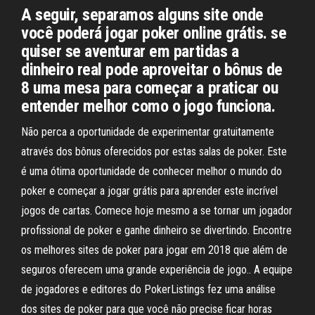
A seguir, separamos alguns site onde
você poderá jogar poker online grátis. se
quiser se aventurar em partidas a
dinheiro real pode aproveitar o bônus de
8 uma mesa para começar a praticar ou
entender melhor como o jogo funciona.
Não perca a oportunidade de experimentar gratuitamente
através dos bônus oferecidos por estas salas de poker. Este
é uma ótima oportunidade de conhecer melhor o mundo do
poker e começar a jogar grátis para aprender este incrível
jogos de cartas. Comece hoje mesmo a se tornar um jogador
profissional de poker e ganhe dinheiro se divertindo. Encontre
os melhores sites de poker para jogar em 2018 que além de
seguros oferecem uma grande experiência de jogo.. A equipe
de jogadores e editores do PokerListings fez uma análise
dos sites de poker para que você não precise ficar horas