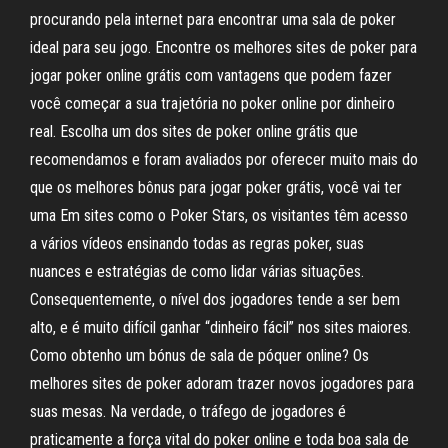
procurando pela internet para encontrar uma sala de poker
ideal para seu jogo. Encontre os melhores sites de poker para
jogar poker online grátis com vantagens que podem fazer
você começar a sua trajetória no poker online por dinheiro
real. Escolha um dos sites de poker online grátis que
recomendamos e foram avaliados por oferecer muito mais do
que os melhores bônus para jogar poker grátis, você vai ter
uma Em sites como o Poker Stars, os visitantes têm acesso
a vários vídeos ensinando todas as regras poker, suas
nuances e estratégias de como lidar várias situações.
Consequentemente, o nível dos jogadores tende a ser bem
alto, e é muito difícil ganhar “dinheiro fácil” nos sites maiores.
Como obtenho um bónus de sala de póquer online? Os
melhores sites de poker adoram trazer novos jogadores para
suas mesas. Na verdade, o tráfego de jogadores é
praticamente a força vital do poker online e toda boa sala de