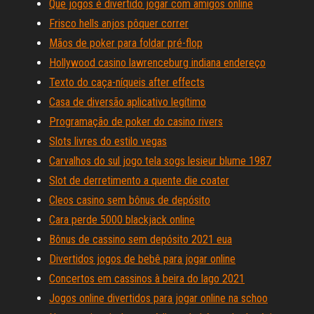
Que jogos é divertido jogar com amigos online
Frisco hells anjos pôquer correr
Mãos de poker para foldar pré-flop
Hollywood casino lawrenceburg indiana endereço
Texto do caça-níqueis after effects
Casa de diversão aplicativo legítimo
Programação de poker do casino rivers
Slots livres do estilo vegas
Carvalhos do sul jogo tela sogs lesieur blume 1987
Slot de derretimento a quente die coater
Cleos casino sem bônus de depósito
Cara perde 5000 blackjack online
Bônus de cassino sem depósito 2021 eua
Divertidos jogos de bebê para jogar online
Concertos em cassinos à beira do lago 2021
Jogos online divertidos para jogar online na schoo