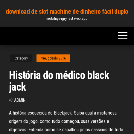
Skip
download de slot machine de dinheiro fácil duplo
to
mobilnye-igryhest.web.app
the
content
Category
Vreugdenhil2316
História do médico black
jack
By
ADMIN
A história esquecida do Blackjack. Saiba qual a misteriosa
origem do jogo, como tudo começou, suas versões e
objetivos. Entenda como se espalhou pelos cassinos de todo