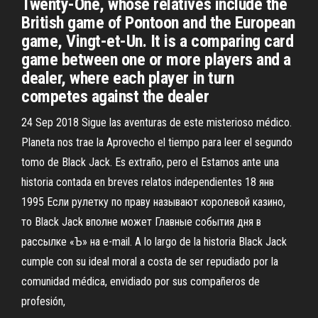
Twenty-One, whose relatives include the
British game of Pontoon and the European
game, Vingt-et-Un. It is a comparing card
game between one or more players and a
dealer, where each player in turn
competes against the dealer
24 Sep 2018 Sigue las aventuras de este misterioso médico.
Planeta nos trae la Aprovecho el tiempo para leer el segundo
tomo de Black Jack. Es extraño, pero el Estamos ante una
historia contada en breves relatos independientes 18 янв
1995 Если рулетку по праву называют королевой казино,
то Black Jack вполне может Главные события дня в
рассылке «Ъ» на e-mail. A lo largo de la historia Black Jack
cumple con su ideal moral a costa de ser repudiado por la
comunidad médica, envidiado por sus compañeros de
profesión,