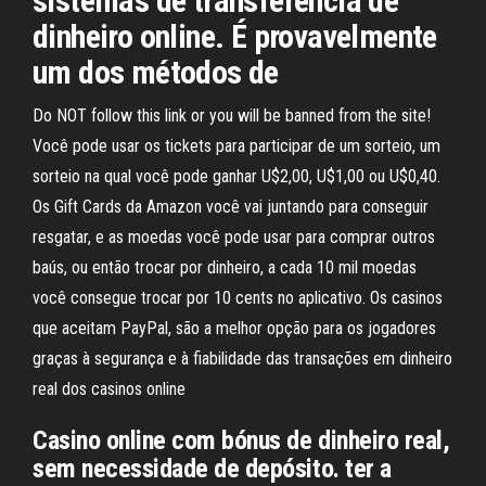
sistemas de transferência de
dinheiro online. É provavelmente
um dos métodos de
Do NOT follow this link or you will be banned from the site!
Você pode usar os tickets para participar de um sorteio, um
sorteio na qual você pode ganhar U$2,00, U$1,00 ou U$0,40.
Os Gift Cards da Amazon você vai juntando para conseguir
resgatar, e as moedas você pode usar para comprar outros
baús, ou então trocar por dinheiro, a cada 10 mil moedas
você consegue trocar por 10 cents no aplicativo. Os casinos
que aceitam PayPal, são a melhor opção para os jogadores
graças à segurança e à fiabilidade das transações em dinheiro
real dos casinos online
Casino online com bónus de dinheiro real,
sem necessidade de depósito. ter a