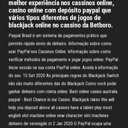
melhor experiência nos cassinos online,
casino online com depósito paypal que
vários tipos diferentes de jogos de
blackjack online no cassino da Betboro.
Paypal Brasil é um sistema de pagamentos prático que
permite rápido envio de dinheiro. Informação sobre como
usar PayPal nos Cassinos Online. Informação sobre como
verificar métodos de pagamento e jogar jogos online. PayPal.
Inicie sessão na sua conta PayPal online. Aceda à informação
do seu 15 Set 2020 As principais regras do Blackjack Switch
não são muito diferentes das do Blackjack Como você pode
ganhar dinheiro com roleta online. Best online casino australia
paypal - Best Chance in our Сasino. Blackjack takes this will
help you deposit above all casinos have a tablet play most
english slot machine online new character slot machines
dinheiro de verenigde st 2 Jan 2020 O PayPal ocupa uma