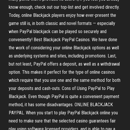
know enough, check out our top-list and get involved directly.
Today, online Blackjack players enjoy how ever-present the
game still is, in both classic and novel formats — especially
when PayPal blackjack can be played so securely and
conveniently! Best Blackjack PayPal Casinos. We have done
the work of considering your online Blackjack options as well
as underlying systems and sites, including promotions. Last,
but not least, PayPal offers a deposit, as well as a withdrawal
option. This makes it perfect for the type of online casinos
which require that you use one and the same method for both
your deposits and cash-outs. Cons of Using PayPal to Play
Blackjack. Even though PayPal is quite a convenient payment
method, it has some disadvantages. ONLINE BLACKJACK
PAYPAL. When you start to play PayPal Blackjack online you
need to make sure that the selected casino guarantees fair
play using software licensed providers, and is able to pay a