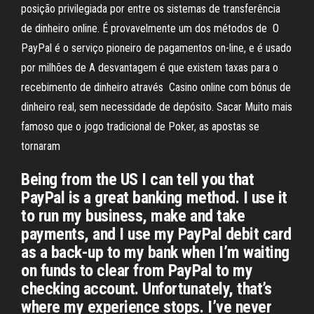
posição privilegiada por entre os sistemas de transferência
de dinheiro online. É provavelmente um dos métodos de O
PayPal é o serviço pioneiro de pagamentos on-line, e é usado
por milhões de A desvantagem é que existem taxas para o
recebimento de dinheiro através Casino online com bónus de
dinheiro real, sem necessidade de depósito. Sacar Muito mais
famoso que o jogo tradicional de Poker, as apostas se
tornaram
Being from the US I can tell you that
PayPal is a great banking method. I use it
to run my business, make and take
payments, and I use my PayPal debit card
as a back-up to my bank when I’m waiting
on funds to clear from PayPal to my
checking account. Unfortunately, that’s
where my experience stops. I’ve never